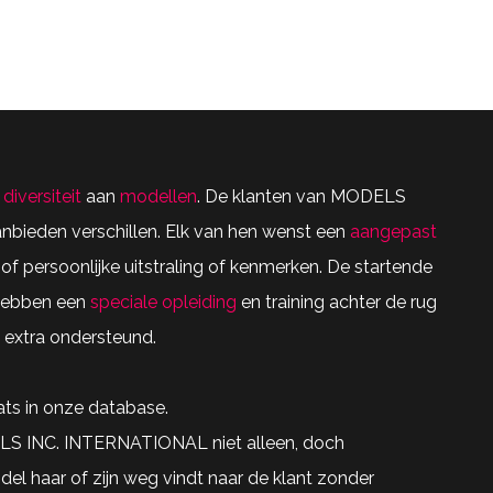
e
diversiteit
aan
modellen
. De klanten van MODELS
nbieden verschillen. Elk van hen wenst een
aangepast
jd of persoonlijke uitstraling of kenmerken. De startende
hebben een
speciale opleiding
en training achter de rug
 extra ondersteund.
ts in onze database.
S INC. INTERNATIONAL niet alleen, doch
el haar of zijn weg vindt naar de klant zonder