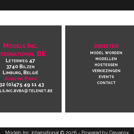
Models Inc.
diensten
nternational BE
model worden
modellen
Leterweg 47
hostessen
3740 Bilzen
verkiezingen
Limburg, België
events
Joseline Panis
contact
32 (0)475 49 11 43
ls.inc.bvba@telenet.be
Models Inc. International © 2026 - Powered by
Devenox