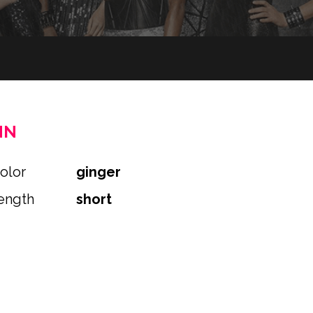
nn
color
ginger
length
short