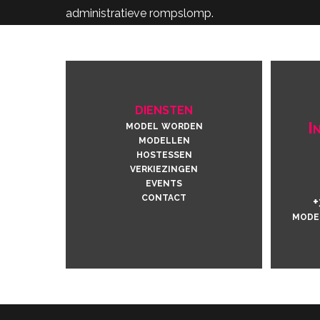
administratieve rompslomp.
diensten
model worden
I
modellen
hostessen
verkiezingen
events
contact
+
mode