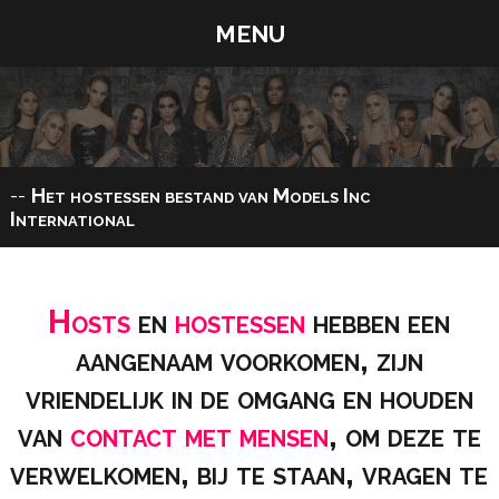
menu
home
model worden
modellen
hostessen
partners
verkiezingen
--
Het hostessen bestand van Models Inc
International
events
extra's
historiek
boek
Hosts
en
hostessen
hebben een
contact
aangenaam voorkomen, zijn
vriendelijk in de omgang en houden
van
contact met mensen
, om deze te
verwelkomen, bij te staan, vragen te